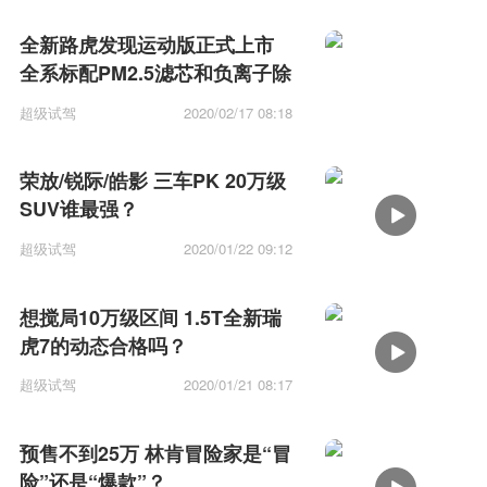
全新路虎发现运动版正式上市
全系标配PM2.5滤芯和负离子除
菌系统
超级试驾
2020/02/17 08:18
荣放/锐际/皓影 三车PK 20万级
SUV谁最强？
超级试驾
2020/01/22 09:12
想搅局10万级区间 1.5T全新瑞
虎7的动态合格吗？
超级试驾
2020/01/21 08:17
预售不到25万 林肯冒险家是“冒
险”还是“爆款”？